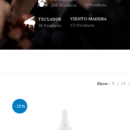
3 Products
205 Products
VIENTO MADERA
TECLADOS
171 Products
38 Products
Show
9
24
-23%