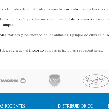
sores tomados de la naturaleza, como las
caracolas
, ramas huecas o
al existen dos grupos: los instrumentos de
taladro
cónico
y los de t
a
campana
.
olas
marinas y los cuernos de los animales. Ejemplo de ellos es el
s
tuba
, el
clarín
y el
fliscorno
son sus principales representantes.
S RECIENTES
DISTRIBUIDOR DE: