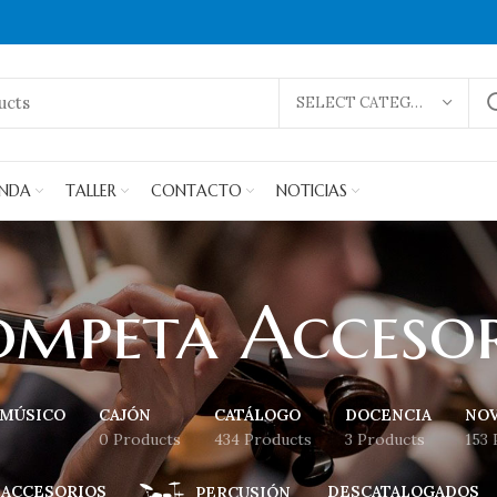
SELECT CATEGORY
ENDA
TALLER
CONTACTO
NOTICIAS
ompeta Accesor
 MÚSICO
CAJÓN
CATÁLOGO
DOCENCIA
NO
0 Products
434 Products
3 Products
153 
 ACCESORIOS
DESCATALOGADOS
PERCUSIÓN