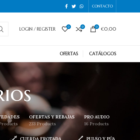
CONTACTO
0
0
0
LOGIN / REGISTER
€
0,00
OFERTAS
CATÁLOGOS
ios
VEDADES
OFERTAS Y REBAJAS
PRO AUDIO
Products
233 Products
16 Products
CUERDA FROTADA
PULSO Y PÚA