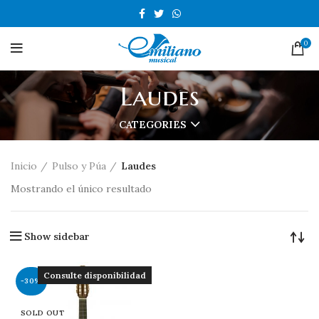
0
Laudes
CATEGORIES
Inicio
Pulso y Púa
Laudes
Mostrando el único resultado
Show sidebar
Consulte disponibilidad
-30%
SOLD OUT