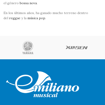
el género
bossa nova
.
En los últimos años, ha ganado mucho terreno dentro
del
reggae
y la
música pop
.