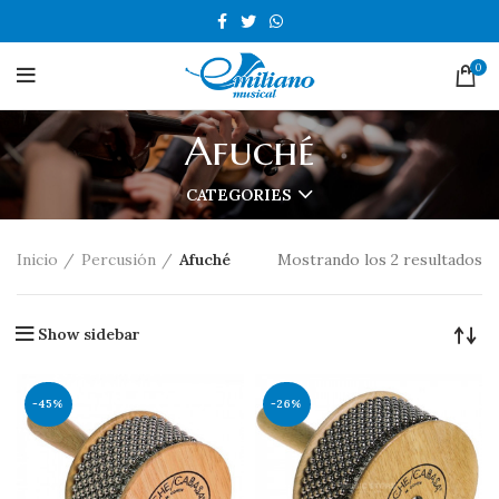
0
Afuché
CATEGORIES
Inicio
Percusión
Afuché
Mostrando los 2 resultados
Show sidebar
-45%
-26%