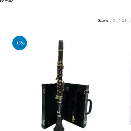
te mael”
Show
9
24
-13%