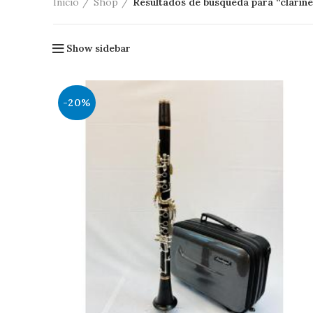
Inicio
Shop
Resultados de búsqueda para “clarine
Show sidebar
-20%