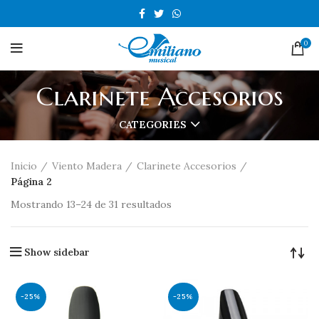
0
Clarinete Accesorios
CATEGORIES
Inicio
Viento Madera
Clarinete Accesorios
Página 2
Mostrando 13–24 de 31 resultados
Show sidebar
-25%
-25%