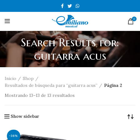
0
Search Results for:
guitarra acus
Inicio
Shop
Resultados de búsqueda para “guitarra acus”
Página 2
Mostrando 13–13 de 13 resultados
Show sidebar
-36%